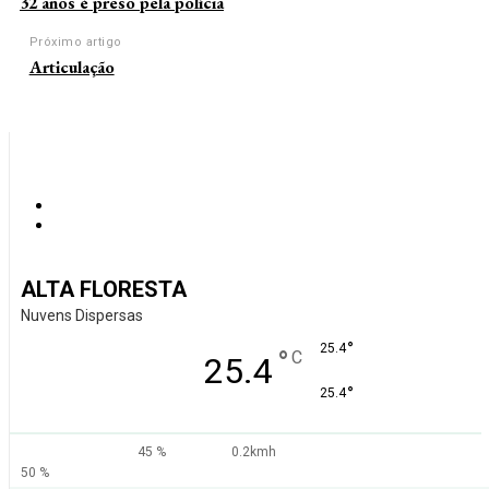
32 anos é preso pela polícia
Próximo artigo
Articulação
ALTA FLORESTA
Nuvens Dispersas
°
25.4
°
C
25.4
°
25.4
45 %
0.2kmh
50 %