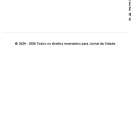
P
q
e
© 2024 - 2026 Todos os direitos reservados para Jornal da Cidade.