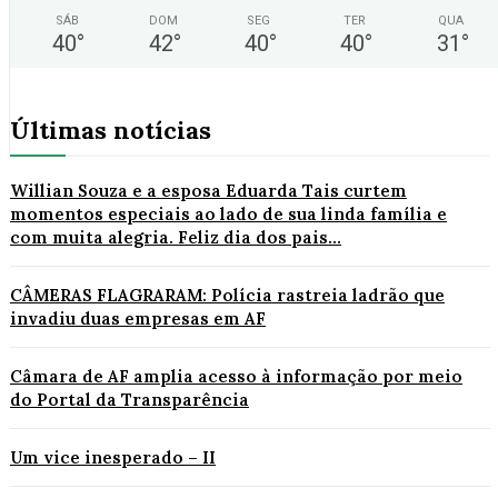
SÁB
DOM
SEG
TER
QUA
40
°
42
°
40
°
40
°
31
°
Últimas notícias
Willian Souza e a esposa Eduarda Tais curtem
momentos especiais ao lado de sua linda família e
com muita alegria. Feliz dia dos pais...
CÂMERAS FLAGRARAM: Polícia rastreia ladrão que
invadiu duas empresas em AF
Câmara de AF amplia acesso à informação por meio
do Portal da Transparência
Um vice inesperado – II