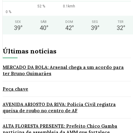
52 %
0.1kmh
0 %
SEX
SÁB
DOM
SEG
TER
39
°
40
°
42
°
39
°
32
°
Últimas notícias
MERCADO DA BOLA: Arsenal chega a um acordo para
ter Bruno Guimarães
Peça chave
AVENIDA ARIOSTO DA RIVA: Polícia Civil registra
queixa de roubo no centro de AF
ALTA FLORESTA PRESENTE: Prefeito Chico Gamba
participa de assembleia da AMM que fortalece