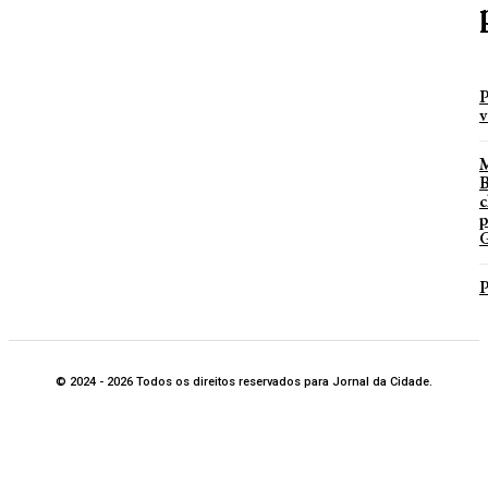
P
v
B
c
p
G
P
© 2024 - 2026 Todos os direitos reservados para Jornal da Cidade.