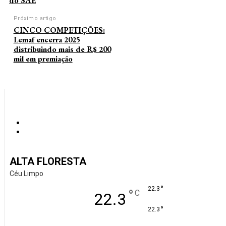
do SAE
Próximo artigo
CINCO COMPETIÇÕES:
Lemaf encerra 2025
distribuindo mais de R$ 200
mil em premiação
ALTA FLORESTA
Céu Limpo
°
22.3
°
C
22.3
°
22.3