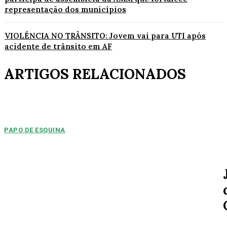
representação dos municípios
VIOLÊNCIA NO TRÂNSITO: Jovem vai para UTI após
acidente de trânsito em AF
ARTIGOS RELACIONADOS
PAPO DE ESQUINA
Pulverização de votos
E essa disputa dos mais de 43 mil votos da cidade será árdua. Na
Câmara Municipal, os 15...
ESPORTE
MERCADO DA BOLA: Arsenal chega a um