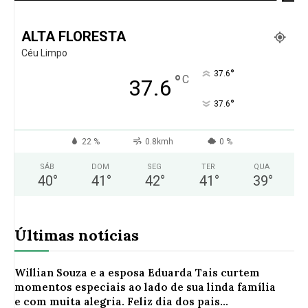
ALTA FLORESTA
Céu Limpo
°
37.6
°
C
37.6
°
37.6
22 %
0.8kmh
0 %
SÁB
DOM
SEG
TER
QUA
40
°
41
°
42
°
41
°
39
°
Últimas notícias
Willian Souza e a esposa Eduarda Tais curtem
momentos especiais ao lado de sua linda família
e com muita alegria. Feliz dia dos pais...