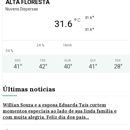
ALTA FLORESTA
Nuvens Dispersas
°
31.6
°
C
31.6
°
31.6
24 %
1kmh
34 %
SEG
TER
QUA
QUI
SEX
41
°
42
°
40
°
41
°
28
°
Últimas notícias
Willian Souza e a esposa Eduarda Tais curtem
momentos especiais ao lado de sua linda família e
com muita alegria. Feliz dia dos pais...