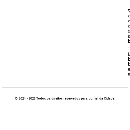
W
e
c
e
s
c
F
P
q
e
© 2024 - 2026 Todos os direitos reservados para Jornal da Cidade.