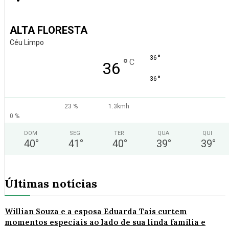
ALTA FLORESTA
Céu Limpo
°
36
°
C
36
°
36
23 %
1.3kmh
0 %
DOM
SEG
TER
QUA
QUI
40
°
41
°
40
°
39
°
39
°
Últimas notícias
Willian Souza e a esposa Eduarda Tais curtem
momentos especiais ao lado de sua linda família e