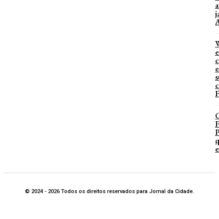
a
j
A
W
e
c
e
s
c
F
P
q
e
© 2024 - 2026 Todos os direitos reservados para Jornal da Cidade.