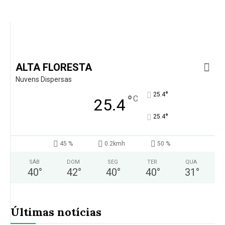
ALTA FLORESTA
Nuvens Dispersas
°
25.4
°
C
25.4
°
25.4
45 %
0.2kmh
50 %
SÁB
DOM
SEG
TER
QUA
40
°
42
°
40
°
40
°
31
°
Últimas notícias