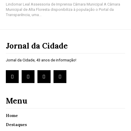
Lindomar Leal Assessoria de Imprensa Câmara Municipal A Câmara
Municipal de Alta Floresta disponibiliza à população o Portal da
Transparência, uma...
Jornal da Cidade
Jornal da Cidade, 43 anos de informação!
Menu
Home
Destaques