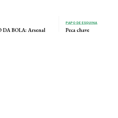
PAPO DE ESQUINA
DA BOLA: Arsenal
Peça chave
 acordo para ter Bruno
No cenário político de Mato Gros
alianças costumam ser moldadas 
entre as forças...
 Jornal da Cidade O Arsenal
ordo com o Newcastle pela
eio-campista brasileiro Bruno...