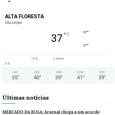
ALTA FLORESTA
Céu Limpo
°
37
°
C
37
°
37
19 %
2.3kmh
0 %
QUI
SEX
SÁB
DOM
SEG
35
°
40
°
39
°
41
°
39
°
Últimas notícias
MERCADO DA BOLA: Arsenal chega a um acordo