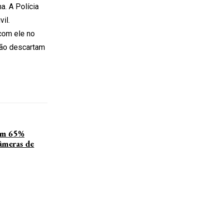
. A Polícia
il.
 com ele no
 não descartam
em 65%
âmeras de