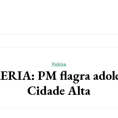
lítica
Esporte
Educação
Saúde
Papo De Esqui
Polícia
: PM flagra adoles
Cidade Alta