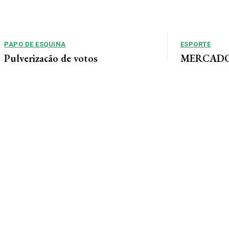
PAPO DE ESQUINA
ESPORTE
Pulverização de votos
MERCADO 
chega a um
E essa disputa dos mais de 43 mil votos da
Guimarães
cidade será árdua. Na Câmara Municipal, os 15...
Gustavo Sampaio
chegou a um ac
contratação do m