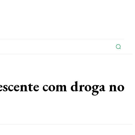
na
Edições Do Jornal
Artigo
Contato
cente com droga no