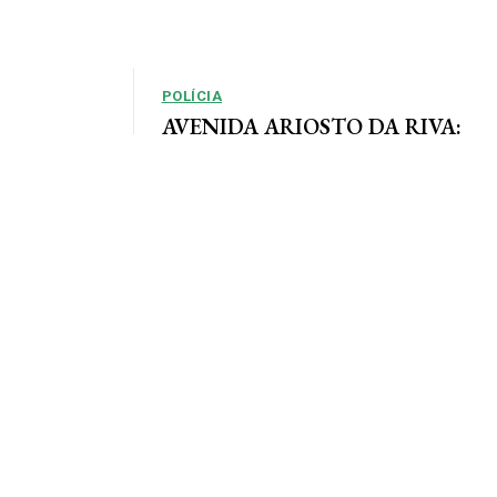
POLÍCIA
AVENIDA ARIOSTO DA RIVA:
Polícia Civil registra queixa de
so, em que as
roubo no centro de AF
e definidas
Por Arão Leite Alta Floresta – A Polícia Civil do
município de Alta Floresta deverá apurar o roubo
a...