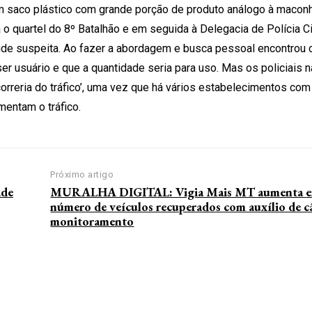
m saco plástico com grande porção de produto análogo à maconha
 o quartel do 8º Batalhão e em seguida à Delegacia de Polícia Civ
itude suspeita. Ao fazer a abordagem e busca pessoal encontrou
ser usuário e que a quantidade seria para uso. Mas os policiais
correria do tráfico’, uma vez que há vários estabelecimentos com
entam o tráfico.
Próximo artigo
ade
MURALHA DIGITAL: Vigia Mais MT aumenta 
número de veículos recuperados com auxílio de c
monitoramento