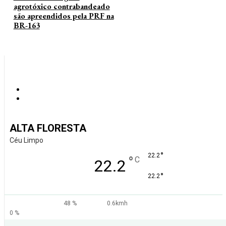
agrotóxico contrabandeado
são apreendidos pela PRF na
BR-163
ALTA FLORESTA
Céu Limpo
°
22.2
°
C
22.2
°
22.2
48 %
0.6kmh
0 %