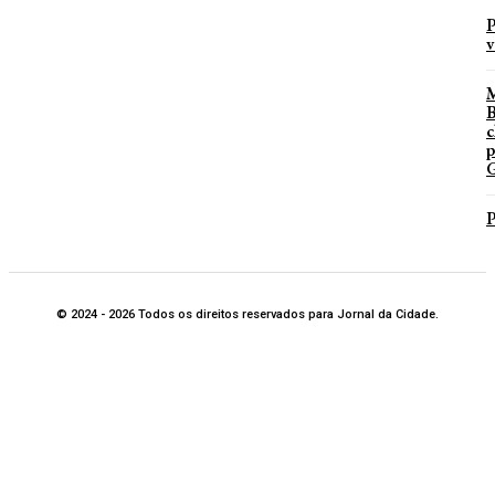
P
v
B
c
p
G
P
© 2024 - 2026 Todos os direitos reservados para Jornal da Cidade.