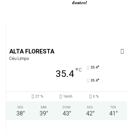
dentro!
ALTA FLORESTA
Céu Limpo
°
35.4
°
C
35.4
°
35.4
27 %
1kmh
0 %
SEX
SÁB
DOM
SEG
TER
38
°
39
°
43
°
42
°
41
°