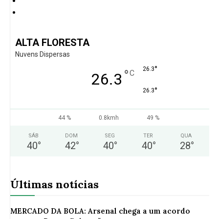
ALTA FLORESTA
Nuvens Dispersas
°
26.3
°
C
26.3
°
26.3
44 %
0.8kmh
49 %
SÁB
DOM
SEG
TER
QUA
40
°
42
°
40
°
40
°
28
°
Últimas notícias
MERCADO DA BOLA: Arsenal chega a um acordo