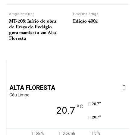
Artigo anterior
Próximo artigo
MT-208: Início de obra
Edição 4002
de Praça de Pedágio
gera manifesto em Alta
Floresta
ALTA FLORESTA
Céu Limpo
°
20.7
°
C
20.7
°
20.7
55 %
0.5kmh
0 %