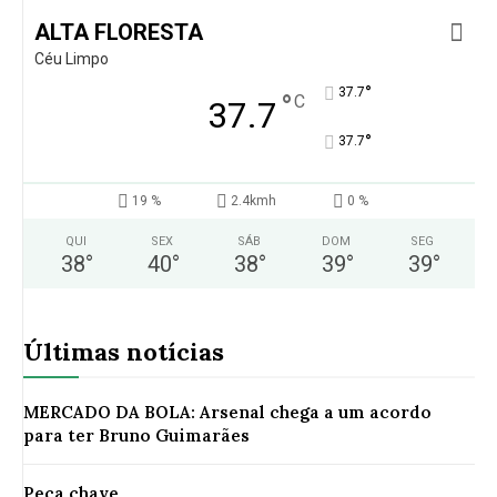
ALTA FLORESTA
Céu Limpo
°
37.7
°
C
37.7
°
37.7
19 %
2.4kmh
0 %
QUI
SEX
SÁB
DOM
SEG
38
°
40
°
38
°
39
°
39
°
Últimas notícias
MERCADO DA BOLA: Arsenal chega a um acordo
para ter Bruno Guimarães
Peça chave