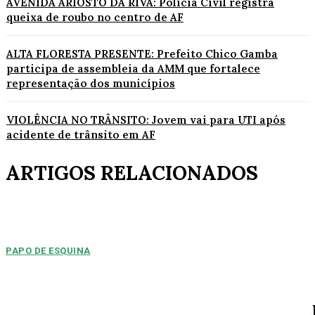
AVENIDA ARIOSTO DA RIVA: Polícia Civil registra
queixa de roubo no centro de AF
ALTA FLORESTA PRESENTE: Prefeito Chico Gamba
participa de assembleia da AMM que fortalece
representação dos municípios
VIOLÊNCIA NO TRÂNSITO: Jovem vai para UTI após
acidente de trânsito em AF
ARTIGOS RELACIONADOS
PAPO DE ESQUINA
Pulverização de votos
E essa disputa dos mais de 43 mil votos da cidade será árdua. Na
Câmara Municipal, os 15...