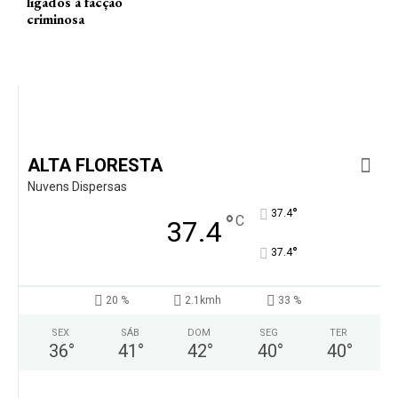
ligados à facção
criminosa
ALTA FLORESTA
Nuvens Dispersas
°
37.4
°
C
37.4
°
37.4
20 %
2.1kmh
33 %
SEX
SÁB
DOM
SEG
TER
36
°
41
°
42
°
40
°
40
°