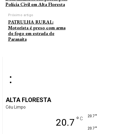
Polícia Civil em Alta Floresta
Próximo artigo
PATRULHA RURAL:
Motorista é preso com arma
de fogo em estrada de
Paranaíta
ALTA FLORESTA
Céu Limpo
°
20.7
°
C
20.7
°
20.7