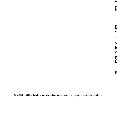
P
v
B
c
p
G
P
© 2024 - 2026 Todos os direitos reservados para Jornal da Cidade.