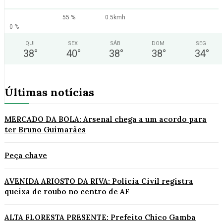
55 %
0.5kmh
0 %
QUI
SEX
SÁB
DOM
SEG
38
°
40
°
38
°
38
°
34
°
Últimas notícias
MERCADO DA BOLA: Arsenal chega a um acordo para
ter Bruno Guimarães
Peça chave
AVENIDA ARIOSTO DA RIVA: Polícia Civil registra
queixa de roubo no centro de AF
ALTA FLORESTA PRESENTE: Prefeito Chico Gamba