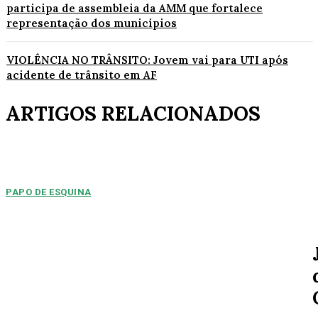
participa de assembleia da AMM que fortalece
representação dos municípios
VIOLÊNCIA NO TRÂNSITO: Jovem vai para UTI após
acidente de trânsito em AF
ARTIGOS RELACIONADOS
PAPO DE ESQUINA
Pulverização de votos
E essa disputa dos mais de 43 mil votos da cidade será árdua. Na
Câmara Municipal, os 15...
ESPORTE