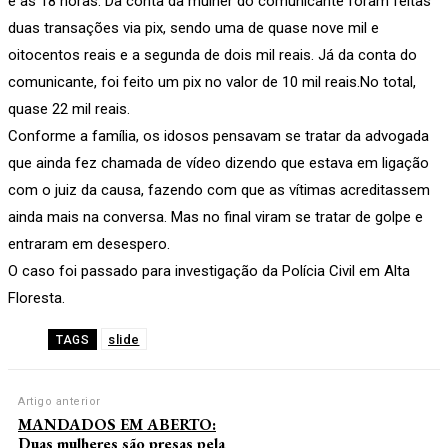
e às 18 horas. Da conta da mulher do comunicante foram feitas
duas transações via pix, sendo uma de quase nove mil e
oitocentos reais e a segunda de dois mil reais. Já da conta do
comunicante, foi feito um pix no valor de 10 mil reais.No total,
quase 22 mil reais.
Conforme a família, os idosos pensavam se tratar da advogada
que ainda fez chamada de vídeo dizendo que estava em ligação
com o juiz da causa, fazendo com que as vítimas acreditassem
ainda mais na conversa. Mas no final viram se tratar de golpe e
entraram em desespero.
O caso foi passado para investigação da Polícia Civil em Alta
Floresta.
slide
TAGS
Artigo anterior
MANDADOS EM ABERTO:
Duas mulheres são presas pela