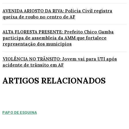
AVENIDA ARIOSTO DA RIVA: Polícia Civil registra
queixa de roubo no centro de AF
ALTA FLORESTA PRESENTE: Prefeito Chico Gamba
participa de assembleia da AMM que fortalece
representação dos municípios
VIOLÊNCIA NO TRÂNSITO: Jovem vai para UTI após
acidente de trânsito em AF
ARTIGOS RELACIONADOS
PAPO DE ESQUINA
Pulverização de votos
E essa disputa dos mais de 43 mil votos da cidade será árdua. Na