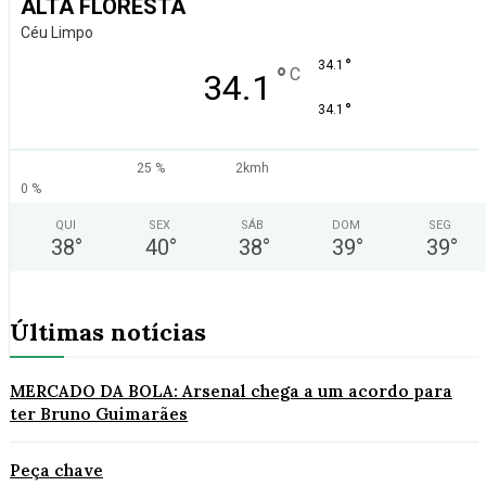
ALTA FLORESTA
Céu Limpo
°
34.1
°
C
34.1
°
34.1
25 %
2kmh
0 %
QUI
SEX
SÁB
DOM
SEG
38
°
40
°
38
°
39
°
39
°
Últimas notícias
MERCADO DA BOLA: Arsenal chega a um acordo para
ter Bruno Guimarães
Peça chave