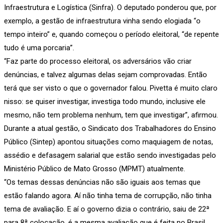
Infraestrutura e Logística (Sinfra). O deputado ponderou que, por
exemplo, a gestão de infraestrutura vinha sendo elogiada “o
tempo inteiro” e, quando começou o período eleitoral, “de repente
tudo é uma porcaria”.
“Faz parte do processo eleitoral, os adversários vão criar
denúncias, e talvez algumas delas sejam comprovadas. Então
terá que ser visto o que o governador falou. Pivetta é muito claro
nisso: se quiser investigar, investiga todo mundo, inclusive ele
mesmo, não tem problema nenhum, tem que investigar”, afirmou.
Durante a atual gestão, o Sindicato dos Trabalhadores do Ensino
Público (Sintep) apontou situações como maquiagem de notas,
assédio e defasagem salarial que estão sendo investigadas pelo
Ministério Público de Mato Grosso (MPMT) atualmente.
“Os temas dessas denúncias não são iguais aos temas que
estão falando agora. Aí não tinha tema de corrupção, não tinha
tema de avaliação. E aí o governo dizia o contrário, saiu de 22ª
para 8ª colocação, é a mesma avaliação que é feita no Brasil