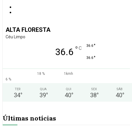
ALTA FLORESTA
Céu Limpo
°
36.6
°
C
36.6
°
36.6
18 %
1kmh
6 %
TER
QUA
QUI
SEX
SÁB
34
°
39
°
40
°
38
°
40
°
Últimas notícias