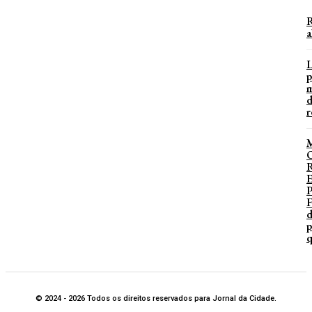
R
a
L
p
m
d
r
P
F
d
p
q
© 2024 - 2026 Todos os direitos reservados para Jornal da Cidade.