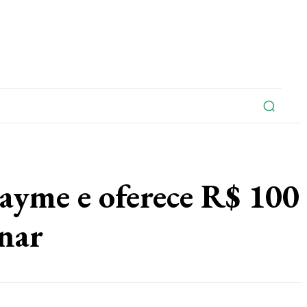
na
Edições Do Jornal
Artigo
Contato
yme e oferece R$ 100
nar