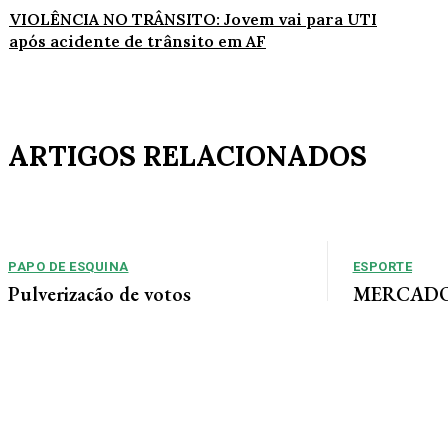
VIOLÊNCIA NO TRÂNSITO: Jovem vai para UTI
após acidente de trânsito em AF
ARTIGOS RELACIONADOS
PAPO DE ESQUINA
ESPORTE
Pulverização de votos
MERCADO 
chega a um
E essa disputa dos mais de 43 mil votos da
Guimarães
cidade será árdua. Na Câmara Municipal, os 15...
Gustavo Sampaio
chegou a um ac
contratação do m