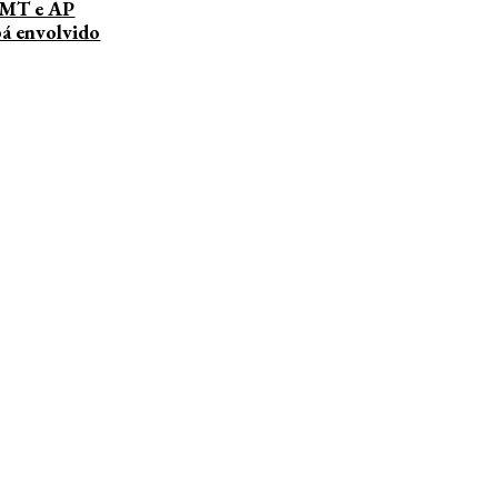
 MT e AP
bá envolvido