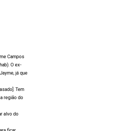
Jayme Campos
hab). O ex-
Jayme, já que
rasado]. Tem
na região do
r alvo do
ra ficar