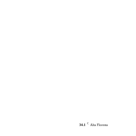
C
34.1
Alta Floresta