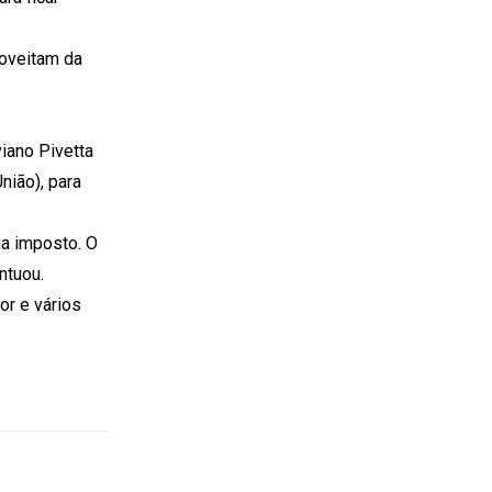
roveitam da
iano Pivetta
ião), para
ga imposto. O
ntuou.
or e vários