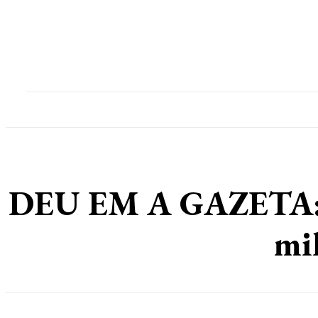
Home
Destaques
Geral
Polícia
Po
DEU EM A GAZETA: Ma
mi