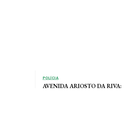
POLÍCIA
AVENIDA ARIOSTO DA RIVA:
Polícia Civil registra queixa de
so, em que as
roubo no centro de AF
e definidas
Por Arão Leite Alta Floresta – A Polícia Civil do
município de Alta Floresta deverá apurar o roubo
a...