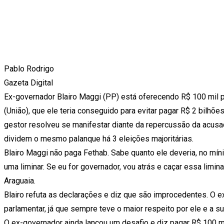
Pablo Rodrigo
Gazeta Digital
Ex-governador Blairo Maggi (PP) está oferecendo R$ 100 mil p
(União), que ele teria conseguido para evitar pagar R$ 2 bilhõ
gestor resolveu se manifestar diante da repercussão da acusa
dividem o mesmo palanque há 3 eleições majoritárias.
Blairo Maggi não paga Fethab. Sabe quanto ele deveria, no míni
uma liminar. Se eu for governador, vou atrás e caçar essa limina
Araguaia.
Blairo refuta as declarações e diz que são improcedentes. O e
parlamentar, já que sempre teve o maior respeito por ele e a su
O ex-governador ainda lançou um desafio e diz pagar R$ 100 mil