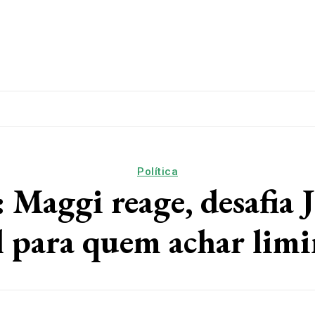
lítica
Esporte
Educação
Saúde
Papo De Esqui
Política
ggi reage, desafia Ja
l para quem achar limi