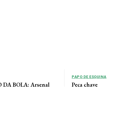
PAPO DE ESQUINA
DA BOLA: Arsenal
Peça chave
 acordo para ter Bruno
No cenário político de Mato Gros
alianças costumam ser moldadas 
entre as forças...
 Jornal da Cidade O Arsenal
ordo com o Newcastle pela
eio-campista brasileiro Bruno...