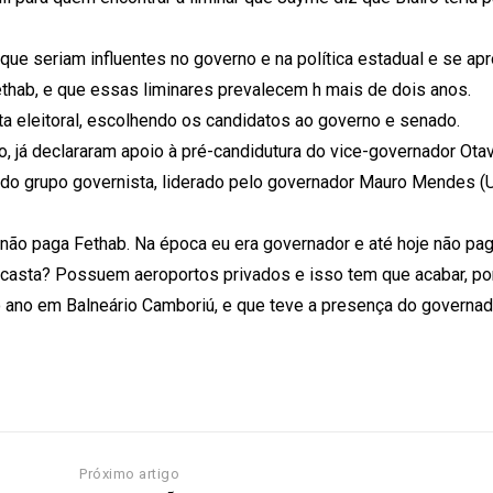
ue seriam influentes no governo e na política estadual e se ap
Fethab, e que essas liminares prevalecem h mais de dois anos.
ta eleitoral, escolhendo os candidatos ao governo e senado.
o, já declararam apoio à pré-candidutura do vice-governador Otav
o grupo governista, liderado pelo governador Mauro Mendes (Un
não paga Fethab. Na época eu era governador e até hoje não pa
casta? Possuem aeroportos privados e isso tem que acabar, po
do ano em Balneário Camboriú, e que teve a presença do governad
Próximo artigo