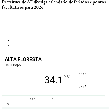
Prefeitura de AF divulga calendário de feriados e pontos
facultativos para 2026
ALTA FLORESTA
Céu Limpo
°
34.1
°
C
34.1
°
34.1
25 %
2kmh
0 %