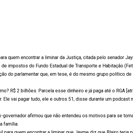
ara quem encontrar a liminar da Justiça, citada pelo senador 
es de impostos do Fundo Estadual de Transporte e Habitação (Fet
ção do parlamentar que, em tese, é do mesmo grupo político de 
mo? R$ 2 bilhões. Parcela esse dinheiro e já paga até o RGA [at
r. Ele vai pagar tudo, ele e outros 51, disse durante um podcast 
x-governador afirmou que não entendeu os motivos para se torna
a família.
 para quem encontrar a liminar que Jayme diz que Blairo teria pa