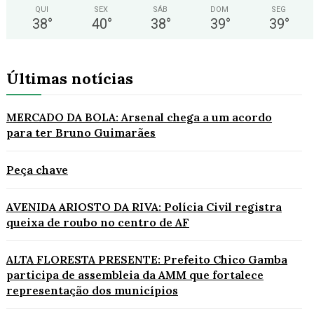
QUI
SEX
SÁB
DOM
SEG
38
°
40
°
38
°
39
°
39
°
Últimas notícias
MERCADO DA BOLA: Arsenal chega a um acordo
para ter Bruno Guimarães
Peça chave
AVENIDA ARIOSTO DA RIVA: Polícia Civil registra
queixa de roubo no centro de AF
ALTA FLORESTA PRESENTE: Prefeito Chico Gamba
participa de assembleia da AMM que fortalece
representação dos municípios