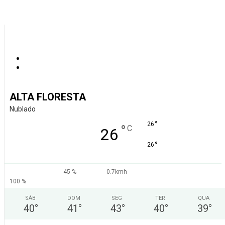
ALTA FLORESTA
Nublado
°
26
°
C
26
°
26
45 %
0.7kmh
100 %
SÁB
DOM
SEG
TER
QUA
40
°
41
°
43
°
40
°
39
°