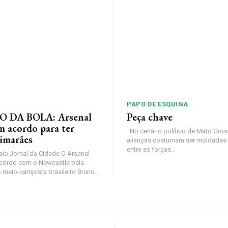
PAPO DE ESQUINA
 DA BOLA: Arsenal
Peça chave
m acordo para ter
No cenário político de Mato Gros
imarães
alianças costumam ser moldadas 
entre as forças...
io Jornal da Cidade O Arsenal
cordo com o Newcastle pela
 meio-campista brasileiro Bruno...