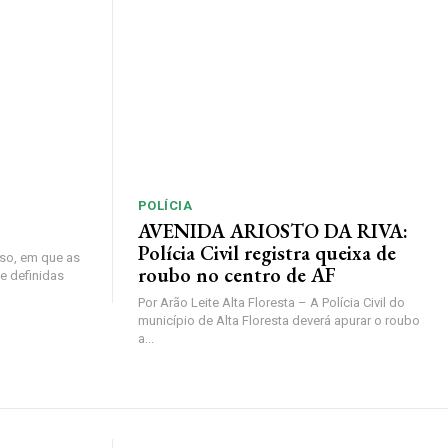
POLÍCIA
AVENIDA ARIOSTO DA RIVA:
Polícia Civil registra queixa de
so, em que as
roubo no centro de AF
e definidas
Por Arão Leite Alta Floresta – A Polícia Civil do
município de Alta Floresta deverá apurar o roubo
a...