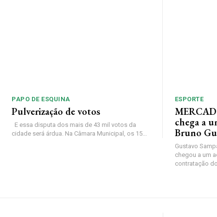
PAPO DE ESQUINA
ESPORTE
Pulverização de votos
MERCADO
chega a u
E essa disputa dos mais de 43 mil votos da
Bruno Gu
cidade será árdua. Na Câmara Municipal, os 15...
Gustavo Sampa
chegou a um a
contratação do