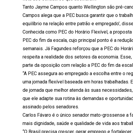
Tanto Jayme Campos quanto Wellington são pré-can
Campos alega que a PEC busca garantir que o trabalhad
equilíbrio na relação entre patrão e empregado’, diss
Conhecida como PEC do Horário Flexível, a proposta f
PEC do fim da escala, cujo principal ponto é a reduç
semanais. Já Fagundes reforçou que a PEC do Horári
respeita a realidade dos setores da economia. Esse, 
parte da oposição com relação a PEC do fim da escal
“A PEC assegura ao empregado a escolha entre o regi
uma jornada flexível baseada em horas trabalhadas. E
de jornada que melhor atenda às suas necessidades, 
que ele adapte sua rotina às demandas e oportunidad
assinado pelos senadores.
Carlos Fávaro é o único senador mato-grossense a fav
mais dignidade, saúde e qualidade de vida aos traba
“O Brasil precisa crescer, gerar emprego e fortale