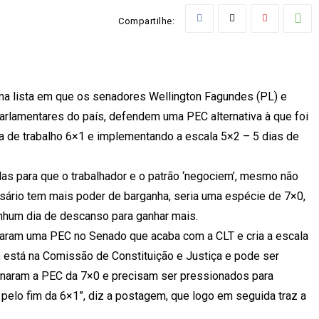
Compartilhe:
uma lista em que os senadores Wellington Fagundes (PL) e
rlamentares do país, defendem uma PEC alternativa à que foi
a de trabalho 6×1 e implementando a escala 5×2 – 5 dias de
das para que o trabalhador e o patrão ‘negociem’, mesmo não
sário tem mais poder de barganha, seria uma espécie de 7×0,
enhum dia de descanso para ganhar mais.
taram uma PEC no Senado que acaba com a CLT e cria a escala
 está na Comissão de Constituição e Justiça e pode ser
naram a PEC da 7×0 e precisam ser pressionados para
pelo fim da 6×1”, diz a postagem, que logo em seguida traz a