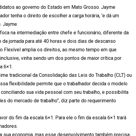
didatos ao governo do Estado em Mato Grosso. Jayme
or tenha o direito de escolher a carga horária, ‘e dá um
e. Jayme.
oca na intermediação entre chefe e funcionário, diferente da
ão da jornada para até 40 horas e dois dias de descanso
o Flexível amplia os direitos, ao mesmo tempo em que
inclusive, vinha sendo um dos pontos de maior crítica por
a 6×1.
me tradicional da Consolidação das Leis do Trabalho (CLT) ou
ssa flexibilidade permite que o trabalhador decida o modelo
conciliando sua vida pessoal com seu trabalho, e possibilita
es do mercado de trabalho”, diz parte do requerimento
or do fim da escala 6×1. Para ele o fim da escala 6×1 trará
lhadores.
cer a sua economia, mas esse desenvolvimento também precisa