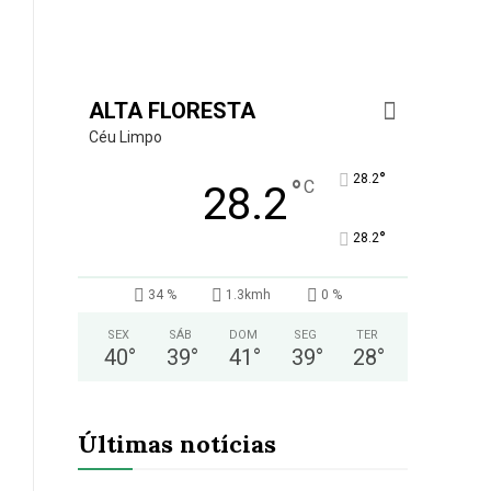
ALTA FLORESTA
Céu Limpo
°
28.2
°
C
28.2
°
28.2
34 %
1.3kmh
0 %
SEX
SÁB
DOM
SEG
TER
40
°
39
°
41
°
39
°
28
°
Últimas notícias