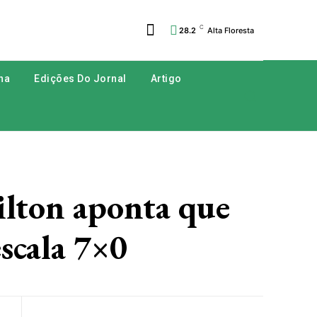
C
28.2
Alta Floresta
na
Edições Do Jornal
Artigo
ton aponta que
scala 7×0