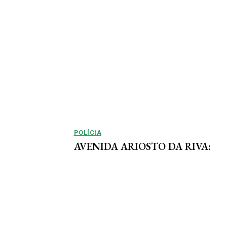
POLÍCIA
AVENIDA ARIOSTO DA RIVA:
Polícia Civil registra queixa de
so, em que as
roubo no centro de AF
e definidas
Por Arão Leite Alta Floresta – A Polícia Civil do
município de Alta Floresta deverá apurar o roubo
a...