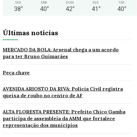
SEX
SÁB
DOM
SEG
TER
38
°
40
°
42
°
41
°
40
°
Últimas notícias
MERCADO DA BOLA: Arsenal chega a um acordo
para ter Bruno Guimarães
Peça chave
AVENIDA ARIOSTO DA RIVA: Polícia Civil registra
queixa de roubo no centro de AF
ALTA FLORESTA PRESENTE: Prefeito Chico Gamba
participa de assembleia da AMM que fortalece
representação dos municípios