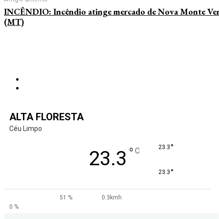
INCÊNDIO: Incêndio atinge mercado de Nova Monte Ve
(MT)
ALTA FLORESTA
Céu Limpo
°
23.3
°
C
23.3
°
23.3
51 %
0.3kmh
0 %