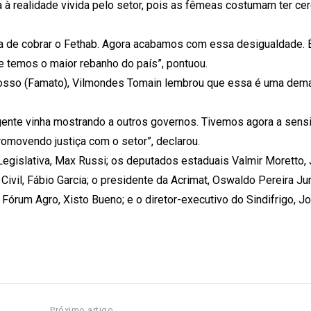
 à realidade vivida pelo setor, pois as fêmeas costumam ter ce
 de cobrar o Fethab. Agora acabamos com essa desigualdade. 
ue temos o maior rebanho do país”, pontuou.
rosso (Famato), Vilmondes Tomain lembrou que essa é uma dema
ente vinha mostrando a outros governos. Tivemos agora a sensi
movendo justiça com o setor”, declarou.
egislativa, Max Russi; os deputados estaduais Valmir Moretto,
ivil, Fábio Garcia; o presidente da Acrimat, Oswaldo Pereira Juni
 Fórum Agro, Xisto Bueno; e o diretor-executivo do Sindifrigo, J
Próximo artigo