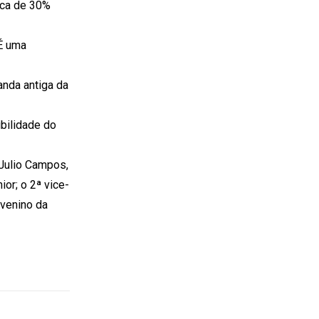
rca de 30%
É uma
nda antiga da
bilidade do
 Julio Campos,
or; o 2ª vice-
ovenino da