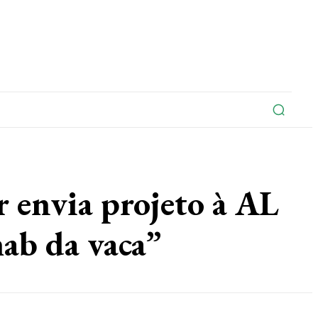
na
Edições Do Jornal
Artigo
Contato
nvia projeto à AL
hab da vaca”