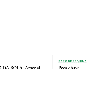
PAPO DE ESQUINA
DA BOLA: Arsenal
Peça chave
 acordo para ter Bruno
No cenário político de Mato Gros
alianças costumam ser moldadas 
entre as forças...
 Jornal da Cidade O Arsenal
ordo com o Newcastle pela
eio-campista brasileiro Bruno...