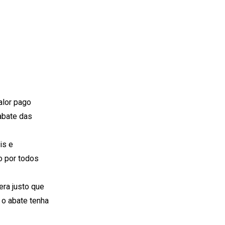
alor pago
abate das
is e
o por todos
ra justo que
 o abate tenha