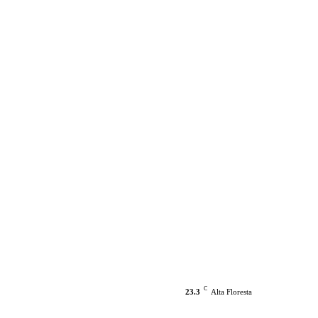
C
23.3
Alta Floresta