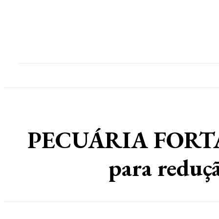
Home
Destaques
Geral
Polícia
Po
PECUÁRIA FORTALE
para reduçã