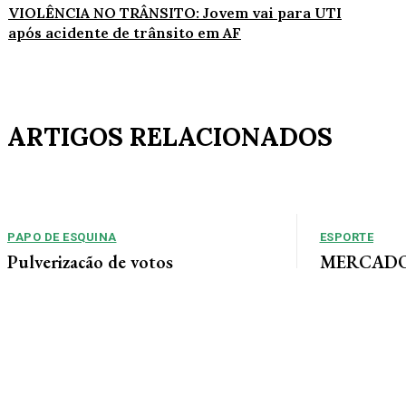
VIOLÊNCIA NO TRÂNSITO: Jovem vai para UTI
após acidente de trânsito em AF
ARTIGOS RELACIONADOS
PAPO DE ESQUINA
ESPORTE
Pulverização de votos
MERCADO 
chega a um
E essa disputa dos mais de 43 mil votos da
Guimarães
cidade será árdua. Na Câmara Municipal, os 15...
Gustavo Sampaio
chegou a um ac
contratação do m