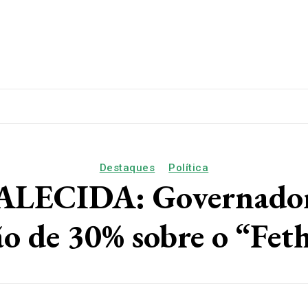
lítica
Esporte
Educação
Saúde
Papo De Esqui
Destaques
Política
CIDA: Governador e
o de 30% sobre o “Fet