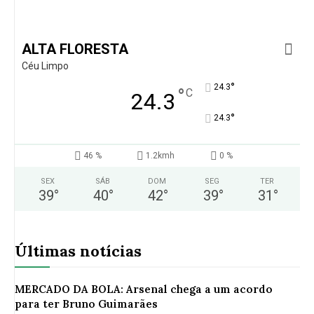
ALTA FLORESTA
Céu Limpo
°
24.3
°
C
24.3
°
24.3
46 %
1.2kmh
0 %
SEX
SÁB
DOM
SEG
TER
39
°
40
°
42
°
39
°
31
°
Últimas notícias
MERCADO DA BOLA: Arsenal chega a um acordo
para ter Bruno Guimarães