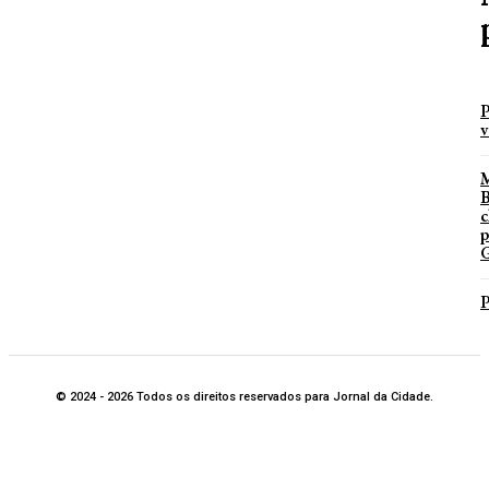
P
v
B
c
p
G
P
© 2024 - 2026 Todos os direitos reservados para Jornal da Cidade.