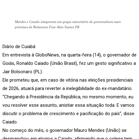
Mendes e Caiado integraram um grupo minoritário de governadores mais
próximos de Bolsonaro Foto Alan Santos PR
Diário de Cuiabá
Em entrevista à GloboNews, na quarta-feira (14), o governador de
Goiás, Ronaldo Caiado (União Brasil), fez um gesto significativo a
Jair Bolsonaro (PL).
Ele prometeu que, em caso de vitória nas eleições presidenciais
de 2026, atuará para reverter a inelegibilidade do ex-mandatário.
“Chegando à Presidência da República, no mesmo momento, eu
vou resolver esse assunto, anistiar essa situação toda. E vamos
discutir o problema de crescimento e pacificação do país”, disse
Caiado.
No começo do mês, o governador Mauro Mendes (União) se
desmanchou em elogios a Caiado, afirmando que o colega tem