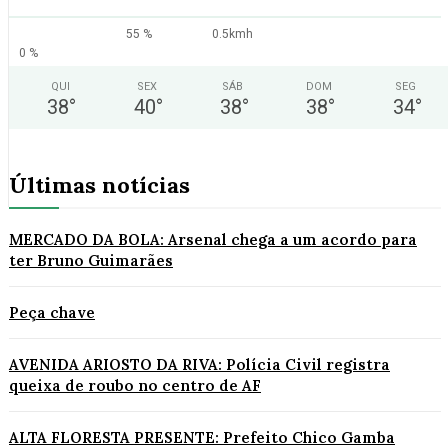
55 %
0.5kmh
0 %
QUI
SEX
SÁB
DOM
SEG
38
°
40
°
38
°
38
°
34
°
Últimas notícias
MERCADO DA BOLA: Arsenal chega a um acordo para
ter Bruno Guimarães
Peça chave
AVENIDA ARIOSTO DA RIVA: Polícia Civil registra
queixa de roubo no centro de AF
ALTA FLORESTA PRESENTE: Prefeito Chico Gamba