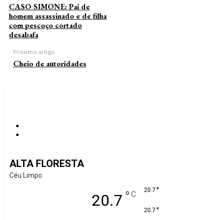
CASO SIMONE: Pai de
homem assassinado e de filha
com pescoço cortado
desabafa
Próximo artigo
Cheio de autoridades
ALTA FLORESTA
Céu Limpo
°
20.7
°
C
20.7
°
20.7