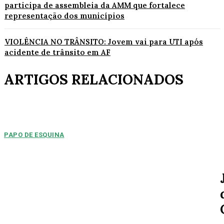
participa de assembleia da AMM que fortalece
representação dos municípios
VIOLÊNCIA NO TRÂNSITO: Jovem vai para UTI após
acidente de trânsito em AF
ARTIGOS RELACIONADOS
PAPO DE ESQUINA
Pulverização de votos
E essa disputa dos mais de 43 mil votos da cidade será árdua. Na
Câmara Municipal, os 15...
ESPORTE