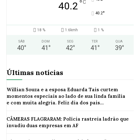
°
C
40.2
°
40.2
18 %
1.6kmh
1 %
SÁB
DOM
SEG
TER
QUA
40
°
41
°
42
°
41
°
39
°
Últimas notícias
Willian Souza e a esposa Eduarda Tais curtem
momentos especiais ao lado de sua linda família
e com muita alegria. Feliz dia dos pais...
CÂMERAS FLAGRARAM: Polícia rastreia ladrão que
invadiu duas empresas em AF