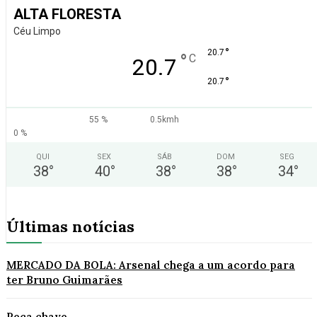
ALTA FLORESTA
Céu Limpo
°
20.7
°
C
20.7
°
20.7
55 %
0.5kmh
0 %
QUI
SEX
SÁB
DOM
SEG
38
°
40
°
38
°
38
°
34
°
Últimas notícias
MERCADO DA BOLA: Arsenal chega a um acordo para
ter Bruno Guimarães
Peça chave