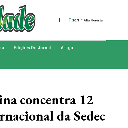
C
26.3
Alta Floresta
na
Edições Do Jornal
Artigo
 concentra 12
ernacional da Sedec