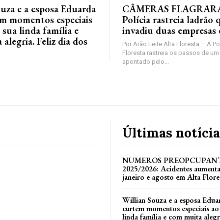
ouza e a esposa Eduarda
CÂMERAS FLAGRAR
em momentos especiais
Polícia rastreia ladrão 
 sua linda família e
invadiu duas empresas
alegria. Feliz dia dos
Por Arão Leite Alta Floresta – A Po
Floresta rastreia os passos de 
apontado pelo...
Últimas notícia
NUMEROS PREOPCUPANT
2025/2026: Acidentes aument
janeiro e agosto em Alta Flore
Willian Souza e a esposa Edua
curtem momentos especiais ao
linda família e com muita alegri