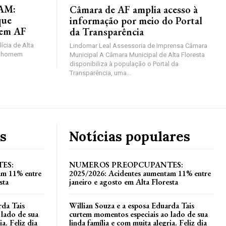
AM:
Câmara de AF amplia acesso à
que
informação por meio do Portal
 em AF
da Transparência
lícia de Alta
Lindomar Leal Assessoria de Imprensa Câmara
um homem
Municipal A Câmara Municipal de Alta Floresta
disponibiliza à população o Portal da
Transparência, uma...
s
Notícias populares
ES:
NUMEROS PREOPCUPANTES:
am 11% entre
2025/2026: Acidentes aumentam 11% entre
sta
janeiro e agosto em Alta Floresta
rda Tais
Willian Souza e a esposa Eduarda Tais
 lado de sua
curtem momentos especiais ao lado de sua
a. Feliz dia
linda família e com muita alegria. Feliz dia