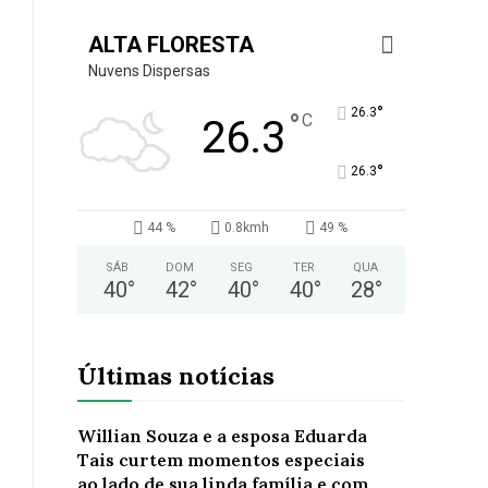
ALTA FLORESTA
Nuvens Dispersas
°
26.3
°
C
26.3
°
26.3
44 %
0.8kmh
49 %
SÁB
DOM
SEG
TER
QUA
40
°
42
°
40
°
40
°
28
°
Últimas notícias
Willian Souza e a esposa Eduarda
Tais curtem momentos especiais
ao lado de sua linda família e com