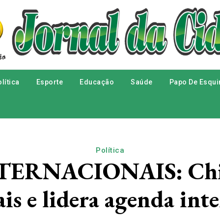
lítica
Esporte
Educação
Saúde
Papo De Esqui
Política
ERNACIONAIS: China
is e lidera agenda int