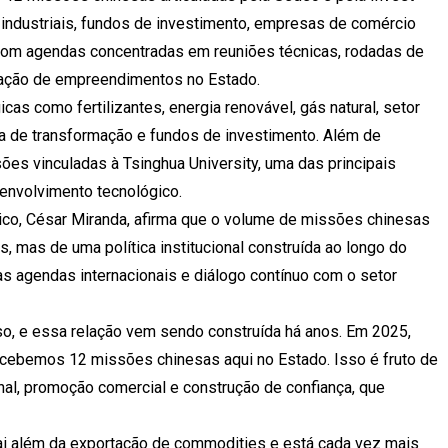
 industriais, fundos de investimento, empresas de comércio
, com agendas concentradas em reuniões técnicas, rodadas de
lação de empreendimentos no Estado.
cas como fertilizantes, energia renovável, gás natural, setor
tria de transformação e fundos de investimento. Além de
s vinculadas à Tsinghua University, uma das principais
envolvimento tecnológico.
co, César Miranda, afirma que o volume de missões chinesas
 mas de uma política institucional construída ao longo do
 agendas internacionais e diálogo contínuo com o setor
so, e essa relação vem sendo construída há anos. Em 2025,
ecebemos 12 missões chinesas aqui no Estado. Isso é fruto de
nal, promoção comercial e construção de confiança, que
ai além da exportação de commodities e está cada vez mais