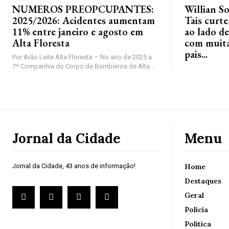
NUMEROS PREOPCUPANTES:
Willian S
2025/2026: Acidentes aumentam
Tais curt
11% entre janeiro e agosto em
ao lado de
Alta Floresta
com muita 
pais...
Por Arão Leite Alta Floresta – No ano de 2025 a
7ª Companhia do Corpo de Bombeiros de Alta...
Jornal da Cidade
Menu
Jornal da Cidade, 43 anos de informação!
Home
Destaques
Geral
Polícia
Política