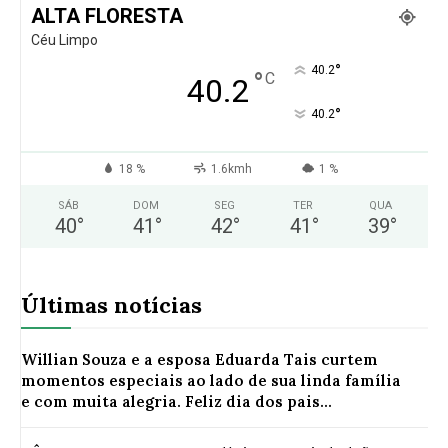
ALTA FLORESTA
Céu Limpo
°
40.2
°
C
40.2
°
40.2
18 %
1.6kmh
1 %
SÁB
DOM
SEG
TER
QUA
40
°
41
°
42
°
41
°
39
°
Últimas notícias
Willian Souza e a esposa Eduarda Tais curtem
momentos especiais ao lado de sua linda família
e com muita alegria. Feliz dia dos pais...