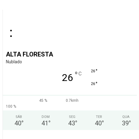
ALTA FLORESTA
Nublado
°
26
°
C
26
°
26
45 %
0.7kmh
100 %
SÁB
DOM
SEG
TER
QUA
40
°
41
°
43
°
40
°
39
°