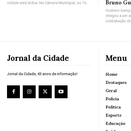
Bruno Gu
cidade será árdua. Na Câmara Municipal, os 15...
Gustavo Sampa
chegou a um a
contratação do
Jornal da Cidade
Menu
Jornal da Cidade, 43 anos de informação!
Home
Destaques
Geral
Polícia
Política
Esporte
Educação