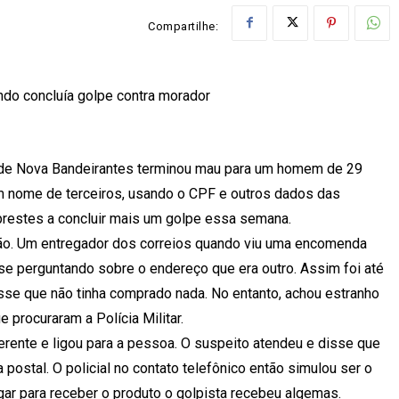
Compartilhe:
ndo concluía golpe contra morador
e de Nova Bandeirantes terminou mau para um homem de 29
m nome de terceiros, usando o CPF e outros dados das
a prestes a concluir mais um golpe essa semana.
isão. Um entregador dos correios quando viu uma encomenda
e perguntando sobre o endereço que era outro. Assim foi até
isse que não tinha comprado nada. No entanto, achou estranho
procuraram a Polícia Militar.
rente e ligou para a pessoa. O suspeito atendeu e disse que
postal. O policial no contato telefônico então simulou ser o
ar para receber o produto o golpista recebeu algemas.