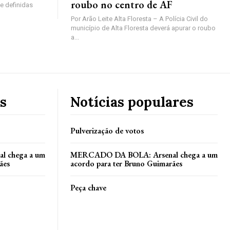
roubo no centro de AF
e definidas
Por Arão Leite Alta Floresta – A Polícia Civil do
município de Alta Floresta deverá apurar o roubo
a...
s
Notícias populares
Pulverização de votos
 chega a um
MERCADO DA BOLA: Arsenal chega a um
ães
acordo para ter Bruno Guimarães
Peça chave