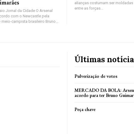
imarães
alianças costumam ser moldadas 
entre as forças...
io Jornal da Cidade O Arsenal
cordo com o Newcastle pela
 meio-campista brasileiro Bruno...
Últimas notícia
Pulverização de votos
MERCADO DA BOLA: Arsenal
acordo para ter Bruno Guimar
Peça chave