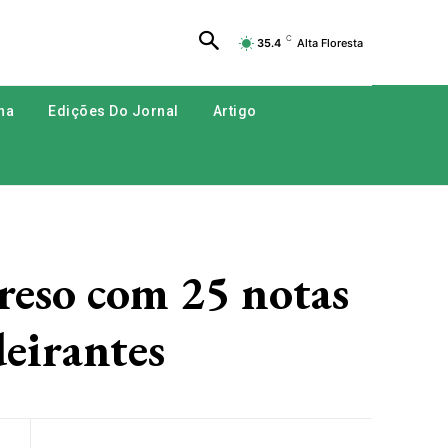
C
35.4
Alta Floresta
na
Edições Do Jornal
Artigo
eso com 25 notas
eirantes