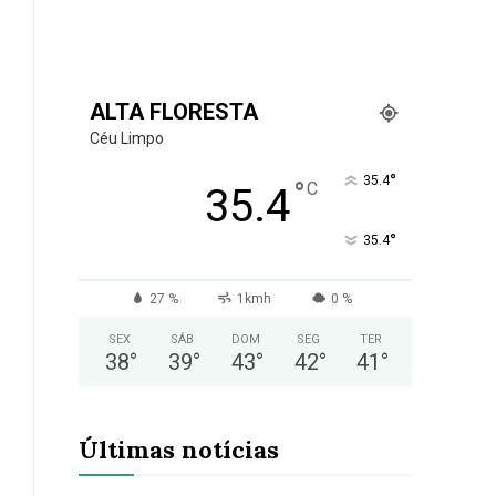
ALTA FLORESTA
Céu Limpo
°
35.4
°
C
35.4
°
35.4
27 %
1kmh
0 %
SEX
SÁB
DOM
SEG
TER
38
°
39
°
43
°
42
°
41
°
Últimas notícias