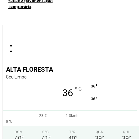
recebe pavimentação
temporária
ALTA FLORESTA
Céu Limpo
°
36
°
C
36
°
36
23 %
1.3kmh
0 %
DOM
SEG
TER
QUA
QUI
40
°
41
°
40
°
39
°
39
°