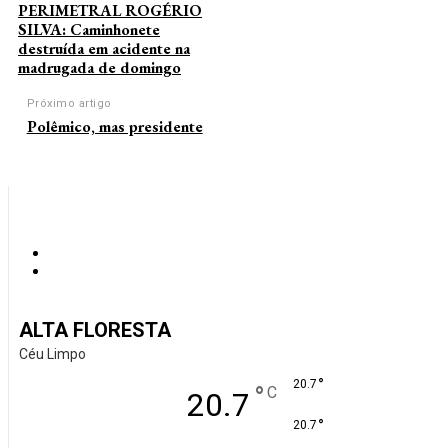
PERIMETRAL ROGÉRIO
SILVA: Caminhonete
destruída em acidente na
madrugada de domingo
Próximo artigo
Polêmico, mas presidente
ALTA FLORESTA
Céu Limpo
°
20.7
°
C
20.7
°
20.7