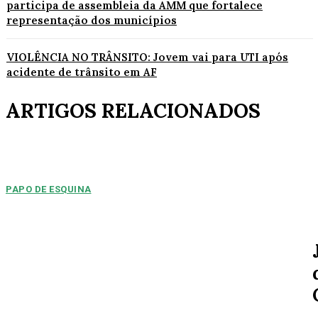
participa de assembleia da AMM que fortalece
representação dos municípios
VIOLÊNCIA NO TRÂNSITO: Jovem vai para UTI após
acidente de trânsito em AF
ARTIGOS RELACIONADOS
PAPO DE ESQUINA
Pulverização de votos
E essa disputa dos mais de 43 mil votos da cidade será árdua. Na
Câmara Municipal, os 15...
ESPORTE
MERCADO DA BOLA: Arsenal chega a um