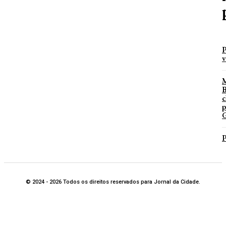
P
v
B
c
p
G
P
© 2024 - 2026 Todos os direitos reservados para Jornal da Cidade.