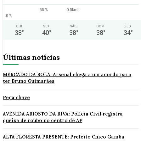
55 %
0.5kmh
0 %
QUI
SEX
SÁB
DOM
SEG
38
°
40
°
38
°
38
°
34
°
Últimas notícias
MERCADO DA BOLA: Arsenal chega a um acordo para
ter Bruno Guimarães
Peça chave
AVENIDA ARIOSTO DA RIVA: Polícia Civil registra
queixa de roubo no centro de AF
ALTA FLORESTA PRESENTE: Prefeito Chico Gamba