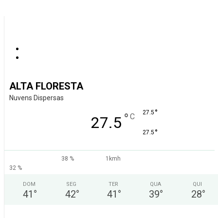
ALTA FLORESTA
Nuvens Dispersas
°
27.5
°
C
27.5
°
27.5
38 %
1kmh
32 %
DOM
SEG
TER
QUA
QUI
41
°
42
°
41
°
39
°
28
°