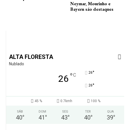
Neymar, Mourinho e
Bayern são destaques
ALTA FLORESTA
Nublado
°
26
°
C
26
°
26
45 %
0.7kmh
100 %
SÁB
DOM
SEG
TER
QUA
40
°
41
°
43
°
40
°
39
°