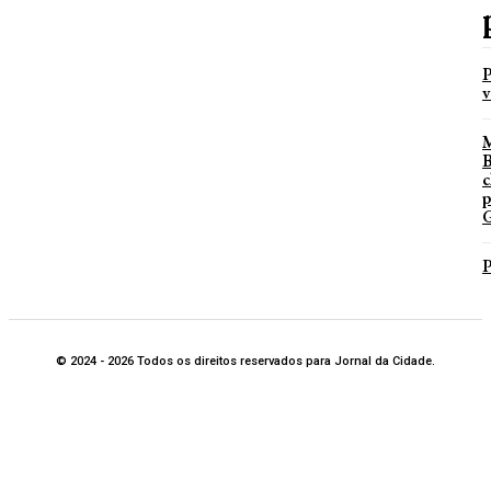
P
v
B
c
p
G
P
© 2024 - 2026 Todos os direitos reservados para Jornal da Cidade.