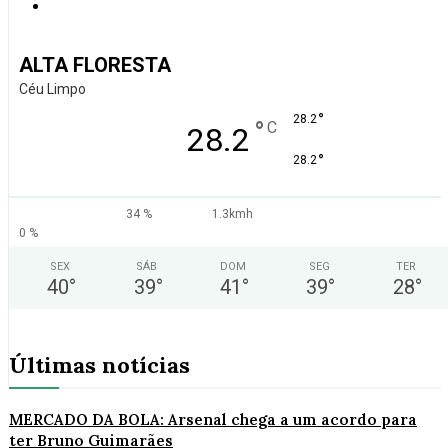
ALTA FLORESTA
Céu Limpo
°
28.2
°
C
28.2
°
28.2
34 %
1.3kmh
0 %
SEX
SÁB
DOM
SEG
TER
40
°
39
°
41
°
39
°
28
°
Últimas notícias
MERCADO DA BOLA: Arsenal chega a um acordo para
ter Bruno Guimarães