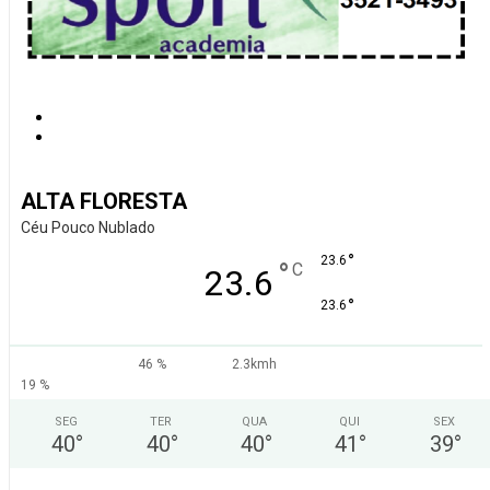
ALTA FLORESTA
Céu Pouco Nublado
°
23.6
°
C
23.6
°
23.6
46 %
2.3kmh
19 %
SEG
TER
QUA
QUI
SEX
40
°
40
°
40
°
41
°
39
°