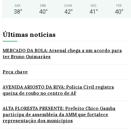
SEX
SÁB
DOM
SEG
TER
38
°
40
°
42
°
41
°
40
°
Últimas notícias
MERCADO DA BOLA: Arsenal chega a um acordo para
ter Bruno Guimarães
Peça chave
AVENIDA ARIOSTO DA RIVA: Polícia Civil registra
queixa de roubo no centro de AF
ALTA FLORESTA PRESENTE: Prefeito Chico Gamba
participa de assembleia da AMM que fortalece
representação dos municípios