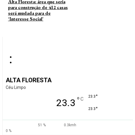
Alta Floresta: área que seria
para construção de 412 casas
será mudada para de
‘Interesse Social’
ALTA FLORESTA
Céu Limpo
°
23.3
°
C
23.3
°
23.3
51 %
0.3kmh
0 %