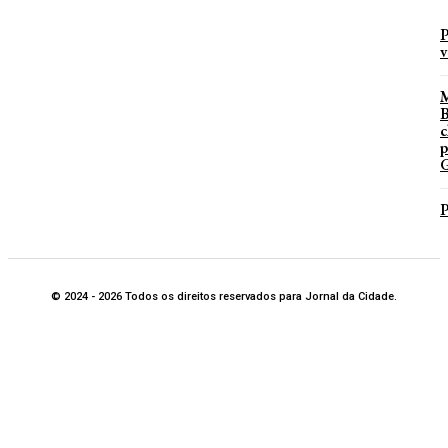
P
v
B
c
p
G
P
© 2024 - 2026 Todos os direitos reservados para Jornal da Cidade.