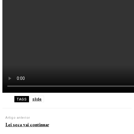
slide
TAGS
Artigo anterior
Lei seca vai continuar