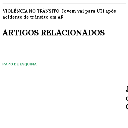
VIOLÊNCIA NO TRÂNSITO: Jovem vai para UTI após
acidente de trânsito em AF
ARTIGOS RELACIONADOS
PAPO DE ESQUINA
Pulverização de votos
E essa disputa dos mais de 43 mil votos da cidade será árdua. Na
Câmara Municipal, os 15...
ESPORTE
MERCADO DA BOLA: Arsenal chega a um
acordo para ter Bruno Guimarães