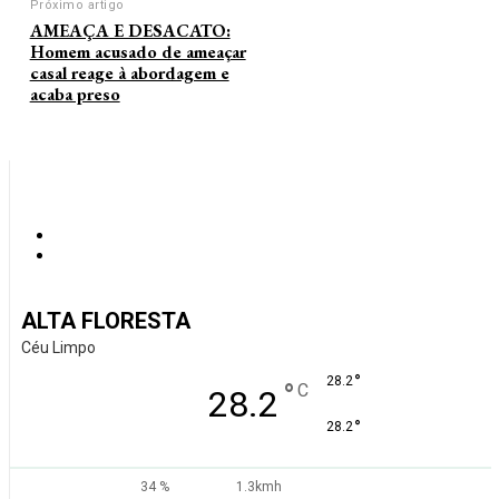
Próximo artigo
AMEAÇA E DESACATO:
Homem acusado de ameaçar
casal reage à abordagem e
acaba preso
ALTA FLORESTA
Céu Limpo
°
28.2
°
C
28.2
°
28.2
34 %
1.3kmh