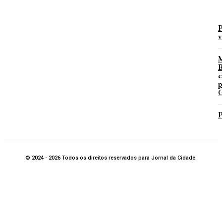
P
v
B
c
p
G
P
© 2024 - 2026 Todos os direitos reservados para Jornal da Cidade.