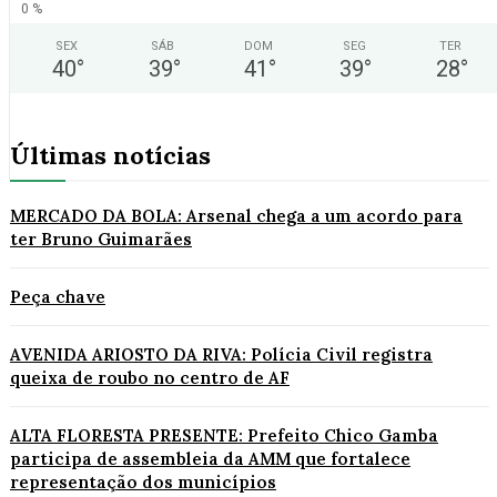
0 %
SEX
SÁB
DOM
SEG
TER
40
°
39
°
41
°
39
°
28
°
Últimas notícias
MERCADO DA BOLA: Arsenal chega a um acordo para
ter Bruno Guimarães
Peça chave
AVENIDA ARIOSTO DA RIVA: Polícia Civil registra
queixa de roubo no centro de AF
ALTA FLORESTA PRESENTE: Prefeito Chico Gamba
participa de assembleia da AMM que fortalece
representação dos municípios