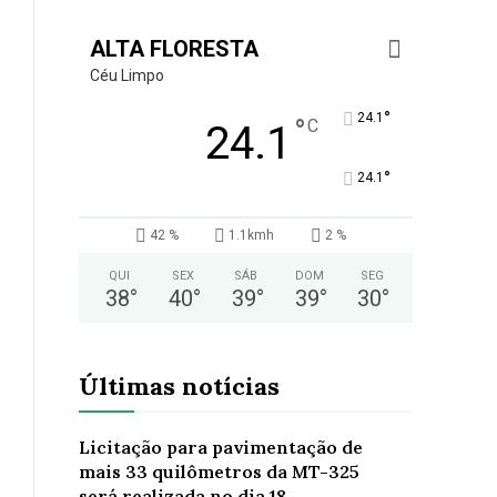
ALTA FLORESTA
Céu Limpo
°
24.1
°
C
24.1
°
24.1
42 %
1.1kmh
2 %
QUI
SEX
SÁB
DOM
SEG
38
°
40
°
39
°
39
°
30
°
Últimas notícias
Licitação para pavimentação de
mais 33 quilômetros da MT-325
será realizada no dia 18