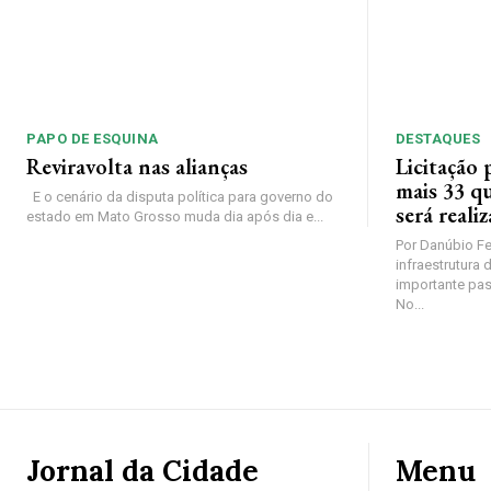
PAPO DE ESQUINA
DESTAQUES
Reviravolta nas alianças
Licitação
mais 33 q
E o cenário da disputa política para governo do
será reali
estado em Mato Grosso muda dia após dia e...
Por Danúbio Fer
infraestrutura 
importante pa
No...
Jornal da Cidade
Menu