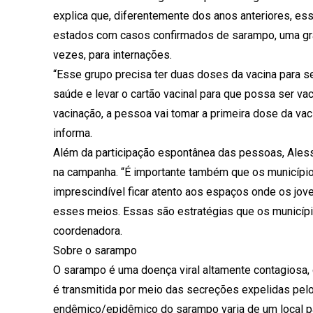
explica que, diferentemente dos anos anteriores, ess
estados com casos confirmados de sarampo, uma gra
vezes, para internações.
“Esse grupo precisa ter duas doses da vacina para s
saúde e levar o cartão vacinal para que possa ser v
vacinação, a pessoa vai tomar a primeira dose da va
informa.
Além da participação espontânea das pessoas, Aless
na campanha. “É importante também que os municípios
imprescindível ficar atento aos espaços onde os jov
esses meios. Essas são estratégias que os municípios
coordenadora.
Sobre o sarampo
O sarampo é uma doença viral altamente contagiosa,
é transmitida por meio das secreções expelidas pelo 
endêmico/epidêmico do sarampo varia de um local pa