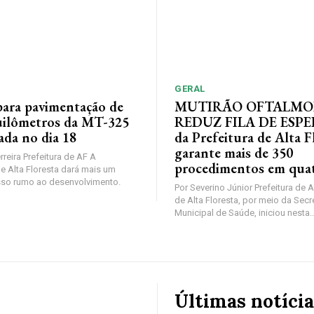
GERAL
 para pavimentação de
MUTIRÃO OFTALMO
uilômetros da MT-325
REDUZ FILA DE ESPE
zada no dia 18
da Prefeitura de Alta F
garante mais de 350
reira Prefeitura de AF A
procedimentos em quat
de Alta Floresta dará mais um
sso rumo ao desenvolvimento.
Por Severino Júnior Prefeitura de A
de Alta Floresta, por meio da Secr
Municipal de Saúde, iniciou nesta..
Últimas notícia