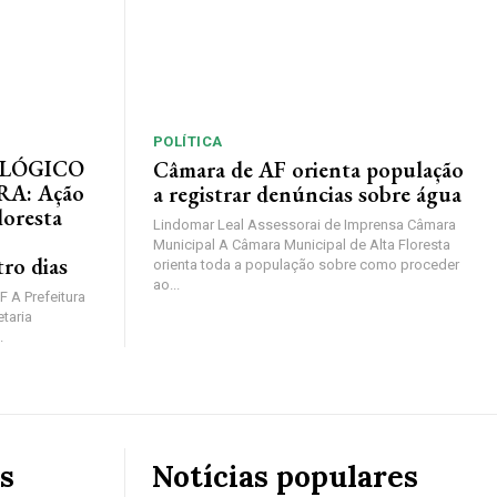
POLÍTICA
LÓGICO
Câmara de AF orienta população
RA: Ação
a registrar denúncias sobre água
loresta
Lindomar Leal Assessorai de Imprensa Câmara
Municipal A Câmara Municipal de Alta Floresta
ro dias
orienta toda a população sobre como proceder
ao...
F A Prefeitura
etaria
.
s
Notícias populares