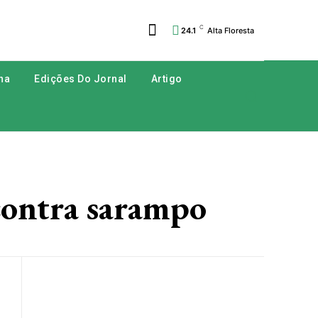
C
24.1
Alta Floresta
na
Edições Do Jornal
Artigo
contra sarampo