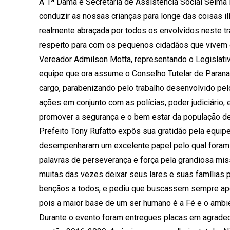
A 1ª Dama e Secretária de Assistência Social Selma R
conduzir as nossas crianças para longe das coisas ilí
realmente abraçada por todos os envolvidos neste tra
respeito para com os pequenos cidadãos que vivem e
Vereador Admilson Motta, representando o Legislativ
equipe que ora assume o Conselho Tutelar de Parana
cargo, parabenizando pelo trabalho desenvolvido pe
ações em conjunto com as polícias, poder judiciário,
promover a segurança e o bem estar da população de
Prefeito Tony Rufatto expôs sua gratidão pela equi
desempenharam um excelente papel pelo qual foram e
palavras de perseverança e força pela grandiosa mi
muitas das vezes deixar seus lares e suas famílias pa
bençãos a todos, e pediu que buscassem sempre apoi
pois a maior base de um ser humano é a Fé e o ambien
Durante o evento foram entregues placas em agradec