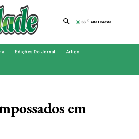
C
38
Alta Floresta
na
Edições Do Jornal
Artigo
 empossados em