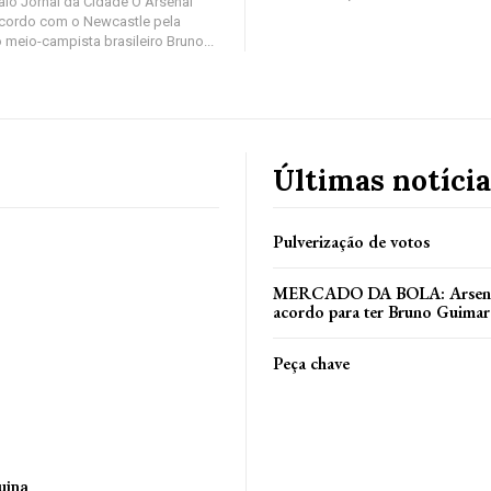
io Jornal da Cidade O Arsenal
cordo com o Newcastle pela
 meio-campista brasileiro Bruno...
Últimas notícia
Pulverização de votos
MERCADO DA BOLA: Arsenal
acordo para ter Bruno Guimar
Peça chave
uina