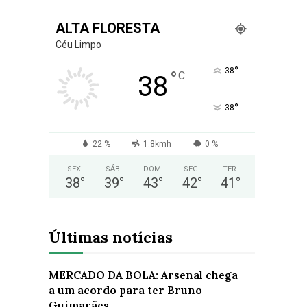
ALTA FLORESTA
Céu Limpo
°
38
°
C
38
°
38
22 %
1.8kmh
0 %
SEX
SÁB
DOM
SEG
TER
38
°
39
°
43
°
42
°
41
°
Últimas notícias
MERCADO DA BOLA: Arsenal chega
a um acordo para ter Bruno
Guimarães