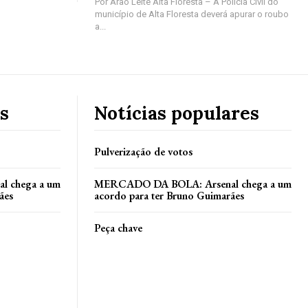
Por Arão Leite Alta Floresta – A Polícia Civil do
município de Alta Floresta deverá apurar o roubo
a...
s
Notícias populares
Pulverização de votos
 chega a um
MERCADO DA BOLA: Arsenal chega a um
ães
acordo para ter Bruno Guimarães
Peça chave