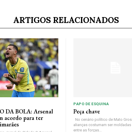
ARTIGOS RELACIONADOS
PAPO DE ESQUINA
 DA BOLA: Arsenal
Peça chave
m acordo para ter
No cenário político de Mato Gros
imarães
alianças costumam ser moldadas 
entre as forças...