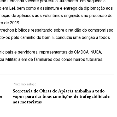
iele Fernanda Vicente proferiu o Juramento. Em sequência
o em Lei, bem como a assinatura e entrega da diplomação aos
 moção de aplausos aos voluntários engajados no processo de
ro de 2019.
 trechos bíblicos ressaltando sobre a retidão do compromisso
ando-os pelo caminho do bem. E conduziu uma benção a todos
nicipais e servidores, representantes do CMDCA, NUCA,
a Militar, além de familiares dos conselheiros tutelares.
Próximo artigo
Secretaria de Obras de Apiacás trabalha a todo
te
vapor para dar boas condições de trafegabilidade
aos motoristas