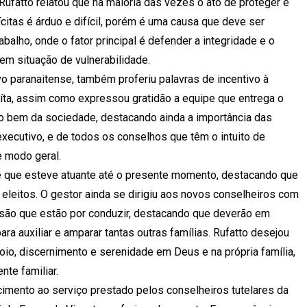
ufatto relatou que na maioria das vezes o ato de proteger e
citas é árduo e difícil, porém é uma causa que deve ser
balho, onde o fator principal é defender a integridade e o
m situação de vulnerabilidade.
o paranaitense, também proferiu palavras de incentivo à
íta, assim como expressou gratidão a equipe que entrega o
lo bem da sociedade, destacando ainda a importância das
 executivo, e de todos os conselhos que têm o intuito de
 modo geral.
pe que esteve atuante até o presente momento, destacando que
leitos. O gestor ainda se dirigiu aos novos conselheiros com
ssão que estão por conduzir, destacando que deverão em
ra auxiliar e amparar tantas outras famílias. Rufatto desejou
o, discernimento e serenidade em Deus e na própria família,
te familiar.
imento ao serviço prestado pelos conselheiros tutelares da