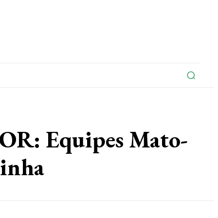
na
Edições Do Jornal
Artigo
Contato
: Equipes Mato-
pinha