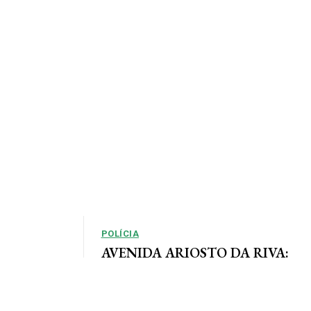
POLÍCIA
AVENIDA ARIOSTO DA RIVA:
Polícia Civil registra queixa de
so, em que as
roubo no centro de AF
e definidas
Por Arão Leite Alta Floresta – A Polícia Civil do