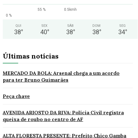
55 %
0.5kmh
0 %
QUI
SEX
SÁB
DOM
SEG
38
°
40
°
38
°
38
°
34
°
Últimas notícias
MERCADO DA BOLA: Arsenal chega a um acordo
para ter Bruno Guimarães
Peça chave
AVENIDA ARIOSTO DA RIVA: Polícia Civil registra
queixa de roubo no centro de AF
ALTA FLORESTA PRESENTE: Prefeito Chico Gamba