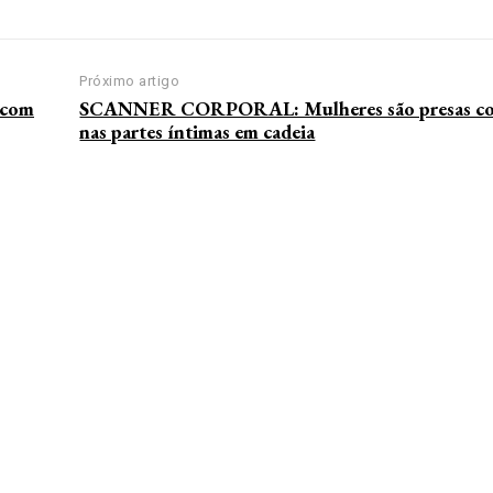
Próximo artigo
s com
SCANNER CORPORAL: Mulheres são presas co
nas partes íntimas em cadeia