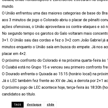
mundo.
O União enfrentou uma das maiores categorias de base do Brasi
aos 3 minutos de jogo o Colorado abriu o placar de pênalti con
ações ofensivas, o União aproveitava os contra-ataques e só n
No segundo tempo os garotos do Galo voltaram mais concentra
3×1. O União saiu das cordas e fez o 3×2 com João Gabriel já
minutos enquanto o União saía em busca do empate. Já nos acr
placar em 4×2.
O próximo confronto do Colorado é na próxima quarta-feira às 1
O Cuiabá está no Grupo 15 e venceu seu primeiro confronto fre
O Dourado enfrenta o Quixada ao 15:15 (horário local) na próxi
Já o LEC também fez frente ao XV de Jaú, a derrota por 2×1 aca
O próximo jogo de LEC acontece hoje, terça-feira às 18:30h (hor
candidatos ao título.
destaque
slide
TAGS