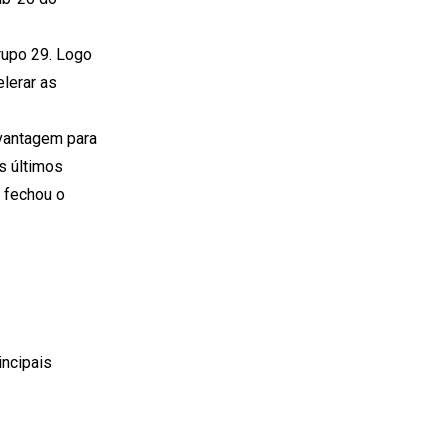
rupo 29. Logo
elerar as
 vantagem para
s últimos
 fechou o
incipais