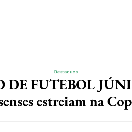
lítica
Esporte
Educação
Saúde
Papo De Esqui
Destaques
 DE FUTEBOL JÚNIOR
senses estreiam na Co