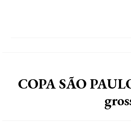
Home
Destaques
Geral
Polícia
Po
COPA SÃO PAULO
gros