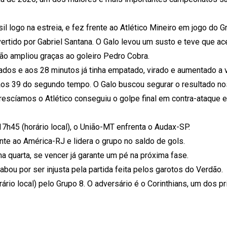
l logo na estreia, e fez frente ao Atlético Mineiro em jogo do G
vertido por Gabriel Santana. O Galo levou um susto e teve que ac
ão ampliou graças ao goleiro Pedro Cobra.
dos e aos 28 minutos já tinha empatado, virado e aumentado a
 aos 39 do segundo tempo. O Galo buscou segurar o resultado no
escíamos o Atlético conseguiu o golpe final em contra-ataque e
7h45 (horário local), o União-MT enfrenta o Audax-SP.
nte ao América-RJ e lidera o grupo no saldo de gols.
ma quarta, se vencer já garante um pé na próxima fase.
bou por ser injusta pela partida feita pelos garotos do Verdão.
ário local) pelo Grupo 8. O adversário é o Corinthians, um dos pr