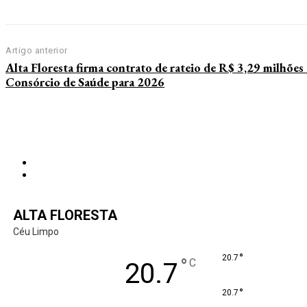
Artigo anterior
Alta Floresta firma contrato de rateio de R$ 3,29 milhõe
Consórcio de Saúde para 2026
ALTA FLORESTA
Céu Limpo
°
20.7
°
C
20.7
°
20.7