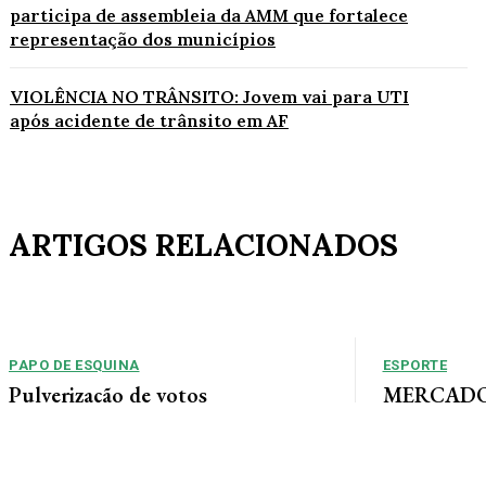
participa de assembleia da AMM que fortalece
representação dos municípios
VIOLÊNCIA NO TRÂNSITO: Jovem vai para UTI
após acidente de trânsito em AF
ARTIGOS RELACIONADOS
PAPO DE ESQUINA
ESPORTE
Pulverização de votos
MERCADO 
chega a um
E essa disputa dos mais de 43 mil votos da
Guimarães
cidade será árdua. Na Câmara Municipal, os 15...
Gustavo Sampaio