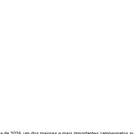
ha de 2026, um dos maiores e mais importantes campeonatos s