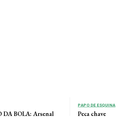
PAPO DE ESQUINA
DA BOLA: Arsenal
Peça chave
 acordo para ter Bruno
No cenário político de Mato Gros
alianças costumam ser moldadas 
entre as forças...
 Jornal da Cidade O Arsenal