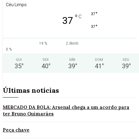
Céu Limpo
°
37
°
C
37
°
37
19 %
2.3kmh
0 %
QUI
SEX
SÁB
DOM
SEG
35
°
40
°
39
°
41
°
39
°
Últimas notícias
MERCADO DA BOLA: Arsenal chega a um acordo para
ter Bruno Guimarães
Peça chave