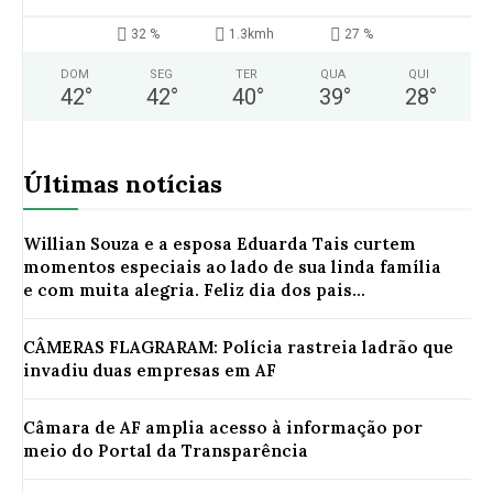
32 %
1.3kmh
27 %
DOM
SEG
TER
QUA
QUI
42
°
42
°
40
°
39
°
28
°
Últimas notícias
Willian Souza e a esposa Eduarda Tais curtem
momentos especiais ao lado de sua linda família
e com muita alegria. Feliz dia dos pais...
CÂMERAS FLAGRARAM: Polícia rastreia ladrão que
invadiu duas empresas em AF
Câmara de AF amplia acesso à informação por
meio do Portal da Transparência