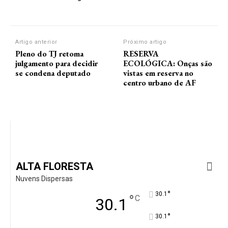
Artigo anterior
Próximo artigo
Pleno do TJ retoma
RESERVA
julgamento para decidir
ECOLÓGICA: Onças são
se condena deputado
vistas em reserva no
centro urbano de AF
ALTA FLORESTA
Nuvens Dispersas
°
30.1
°
C
30.1
°
30.1