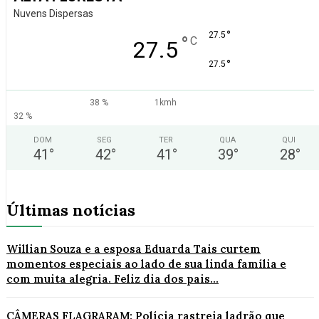
Nuvens Dispersas
°
27.5
°
C
27.5
°
27.5
38 %
1kmh
32 %
DOM
SEG
TER
QUA
QUI
41
°
42
°
41
°
39
°
28
°
Últimas notícias
Willian Souza e a esposa Eduarda Tais curtem
momentos especiais ao lado de sua linda família e
com muita alegria. Feliz dia dos pais...
CÂMERAS FLAGRARAM: Polícia rastreia ladrão que