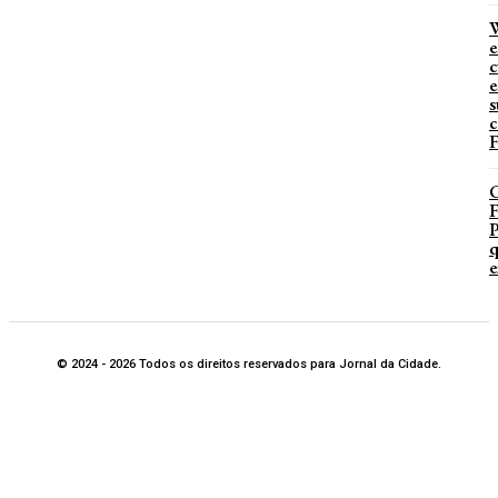
W
e
c
e
s
c
F
P
q
e
© 2024 - 2026 Todos os direitos reservados para Jornal da Cidade.