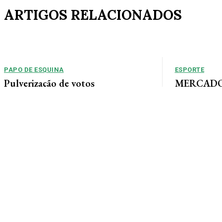
ARTIGOS RELACIONADOS
PAPO DE ESQUINA
ESPORTE
Pulverização de votos
MERCADO 
chega a um
E essa disputa dos mais de 43 mil votos da
Guimarães
cidade será árdua. Na Câmara Municipal, os 15...
Gustavo Sampaio
chegou a um ac
contratação do m