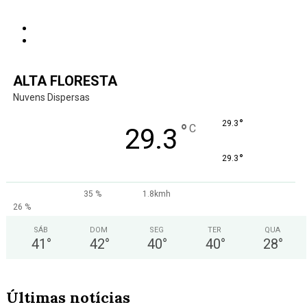
ALTA FLORESTA
Nuvens Dispersas
°
29.3
°
C
29.3
°
29.3
35 %
1.8kmh
26 %
SÁB
DOM
SEG
TER
QUA
41
°
42
°
40
°
40
°
28
°
Últimas notícias