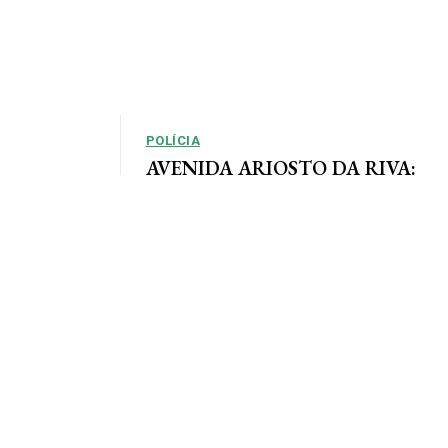
POLÍCIA
AVENIDA ARIOSTO DA RIVA:
Polícia Civil registra queixa de
so, em que as
roubo no centro de AF
e definidas
Por Arão Leite Alta Floresta – A Polícia Civil do
município de Alta Floresta deverá apurar o roubo
a...