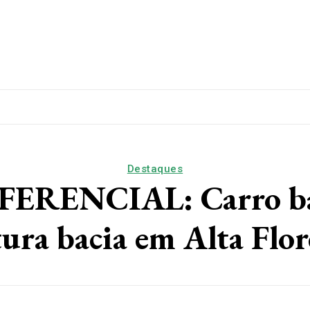
lítica
Esporte
Educação
Saúde
Papo De Esqui
Destaques
RENCIAL: Carro bat
tura bacia em Alta Flor