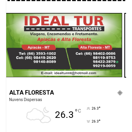
ALTA FLORESTA
Nuvens Dispersas
°
26.3
°
C
26.3
°
26.3