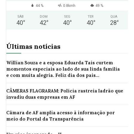
44 %
0.8kmh
49 %
SÁB
DOM
SEG
TER
QUA
40
°
42
°
40
°
40
°
28
°
Últimas notícias
Willian Souza e a esposa Eduarda Tais curtem
momentos especiais ao lado de sua linda família
e com muita alegria. Feliz dia dos pais...
CÂMERAS FLAGRARAM: Polícia rastreia ladrão que
invadiu duas empresas em AF
Câmara de AF amplia acesso à informação por
meio do Portal da Transparência