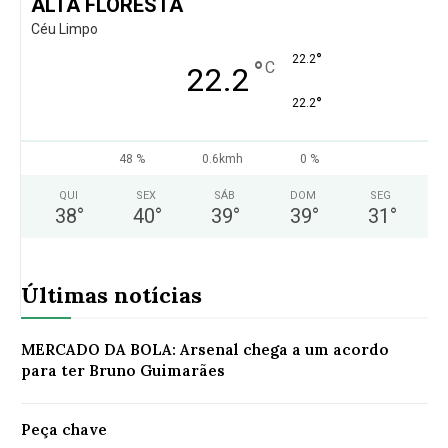
ALTA FLORESTA
Céu Limpo
°
22.2
°
C
22.2
°
22.2
48 %
0.6kmh
0 %
QUI
SEX
SÁB
DOM
SEG
38
°
40
°
39
°
39
°
31
°
Últimas notícias
MERCADO DA BOLA: Arsenal chega a um acordo
para ter Bruno Guimarães
Peça chave