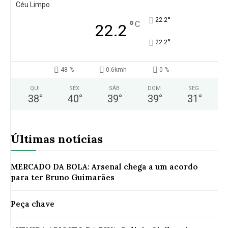
Céu Limpo
°
22.2
°
C
22.2
°
22.2
48 %
0.6kmh
0 %
QUI
SEX
SÁB
DOM
SEG
38
°
40
°
39
°
39
°
31
°
Últimas notícias
MERCADO DA BOLA: Arsenal chega a um acordo
para ter Bruno Guimarães
Peça chave