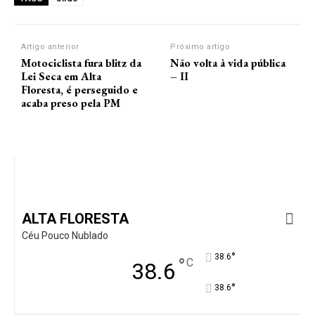
Artigo anterior
Próximo artigo
Motociclista fura blitz da
Não volta à vida pública
Lei Seca em Alta
– II
Floresta, é perseguido e
acaba preso pela PM
ALTA FLORESTA
Céu Pouco Nublado
°
38.6
°
C
38.6
°
38.6