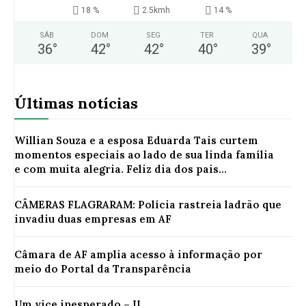
18 %
2.5kmh
14 %
SÁB
DOM
SEG
TER
QUA
36
°
42
°
42
°
40
°
39
°
Últimas notícias
Willian Souza e a esposa Eduarda Tais curtem
momentos especiais ao lado de sua linda família
e com muita alegria. Feliz dia dos pais...
CÂMERAS FLAGRARAM: Polícia rastreia ladrão que
invadiu duas empresas em AF
Câmara de AF amplia acesso à informação por
meio do Portal da Transparência
Um vice inesperado – II