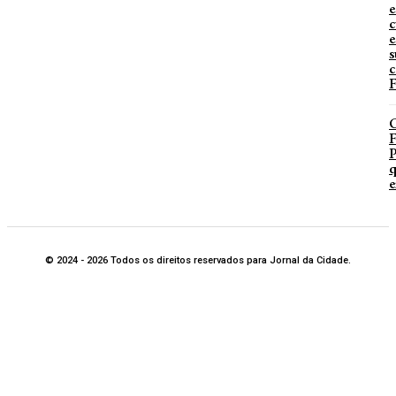
e
c
e
s
c
F
P
q
e
© 2024 - 2026 Todos os direitos reservados para Jornal da Cidade.