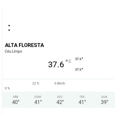
ALTA FLORESTA
Céu Limpo
°
37.6
°
C
37.6
°
37.6
22 %
0.8kmh
0 %
SÁB
DOM
SEG
TER
QUA
40
°
41
°
42
°
41
°
39
°