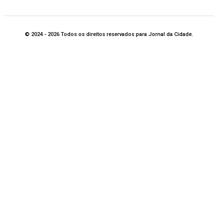
© 2024 - 2026 Todos os direitos reservados para Jornal da Cidade.