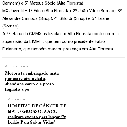
Carmem) e 5º Mateus Sócio (Alta Floresta)
MX Juventil – 1º Edno (Alta Floresta), 2º João Vitor (Sorriso), 3º
Alexandre Campos (Sinop); 4º Stilo Jr (Sinop) e 5º Taiane
(Sorriso)
A 2ª etapa do CMMX realizada em Alta Floresta contou com a
supervisão da LIMMT , que tem como presidente Fábio
Furlanetto, que também marcou presença em Alta Floresta.
Artigo anterior
Motorista embriagado mata
pedestre atropelado,
abandona carro e é preso
fugindo a pé
Próximo artigo
HOSPITAL DE CÂNCER DE
MATO GROSSO: AACC
realizará evento para lançar ‘7º
Leilão Para Salvar Vidas’