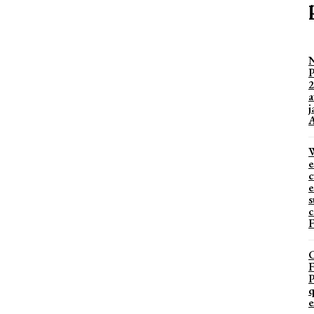
2
a
j
A
W
e
c
e
s
c
F
P
q
e